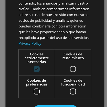
cuenta, asi como para almacenar el contenido de los
contenido, los anuncios y analizar nuestro
SPANISH
"carritos" en linea que tienen una funcionalidad de
tráfico. También compartimos información
comercio electronico.
sobre su uso de nuestro sitio con nuestros
socios de publicidad y análisis, quienes
Funcionalidad
pueden combinarla con otra información
Estas cookies se utilizan para almacenar las preferencias
que les haya proporcionado o que hayan
establecidas por los usuarios, como el nombre de la
recopilado a partir del uso de sus servicios.
cuenta, el idioma y la ubicacion. No se utilizan para
Privacy Policy
rastrear visitantes en sitios web que no son alojados por
nosotros.
Cookies
Cookies de
estrictamente
rendimiento
necesarias
Accion
Las cookies de rendimiento recopilan informacion sobre
como los usuarios interactuan con los sitios web,
incluyendo cuales son las paginas mas visitadas, asi
Cookies de
Cookies de
preferencias
funcionalidad
como otros datos analiticos. Estos datos solo se utilizan
para mejorar el funcionamiento de un sitio web.
Publicidad/Seguimiento
Estas cookies se utilizan para mostrar publicidad