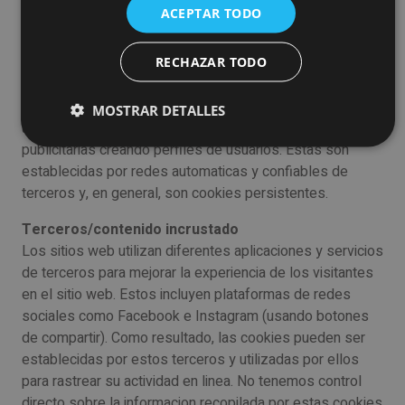
ACEPTAR TODO
relevante a los visitantes, asi como para rastrear la
cantidad de visitantes. Realizan un seguimiento de los
datos de los visitantes, como el numero de visitantes
RECHAZAR TODO
unicos, el numero de veces que se han mostrado ciertos
anuncios, el numero de clics recibidos y tambien se
MOSTRAR DETALLES
utilizan para medir la efectividad de las campanas
publicitarias creando perfiles de usuarios. Estas son
establecidas por redes automaticas y confiables de
terceros y, en general, son cookies persistentes.
Terceros/contenido incrustado
Los sitios web utilizan diferentes aplicaciones y servicios
de terceros para mejorar la experiencia de los visitantes
en el sitio web. Estos incluyen plataformas de redes
sociales como Facebook e Instagram (usando botones
de compartir). Como resultado, las cookies pueden ser
establecidas por estos terceros y utilizadas por ellos
para rastrear su actividad en linea. No tenemos control
directo sobre la informacion recopilada por estas cookies