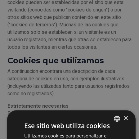
cookies pueden ser establecidas por el sitio que esta
visitando (conocidas como "cookies de origen") o por
otros sitios web que publican contenido en este sitio
("cookies de terceros"). Muchas de las cookies que
utilizamos solo se establecen si un visitante es un
usuario registrado, mientras que otras se establecen para
todos los visitantes en ciertas ocasiones.
Cookies que utilizamos
A continuacion encontrara una descripcion de cada
categoria de cookies en uso, con ejemplos ilustrativos
(incluyendo las utilizadas tanto para usuarios registrados
como no registrados).
Estrictamente necesarias
Estas cookies son esenciales para que el sitio web
×
muestre sus funciones basicas. Estas incluyen las
Ese sitio web utiliza cookies
necesarias para permitir que los usuarios registrados se
autentiquen y realicen actividades relacionadas con su
Utilizamos cookies para personalizar el
ENGLISH