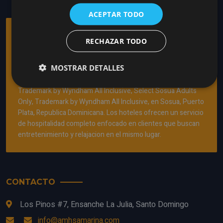
ACEPTAR TODO
AMHSA MARINA
RECHAZAR TODO
HOTELS
MOSTRAR DETALLES
Es una empresa con experiencia en la industria turistica que
opera los hoteles todo incluido: Casa Marina Sousa,
Trademark by Wyndham All Inclusive, Select Sosua Adults
Only, Trademark by Wyndham All Inclusive, en Sosua, Puerto
Plata, Republica Dominicana. Los hoteles ofrecen un servicio
de hospitalidad completo enfocado en clientes que buscan
entretenimiento y relajacion en el mismo lugar.
CONTACTO
Los Pinos #7, Ensanche La Julia, Santo Domingo
info@amhsamarina.com