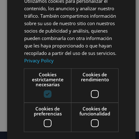
Utilizamos cookies para personalizar el
tenemos control sobre el contenido y las practicas de
contenido, los anuncios y analizar nuestro
estos sitios, y no podemos aceptar responsabilidad por
SPANISH
tráfico. También compartimos información
sus respectivas politicas de privacidad.
sobre su uso de nuestro sitio con nuestros
Usted es libre de rechazar nuestra solicitud de
socios de publicidad y análisis, quienes
informacion personal, con el entendimiento de que es
pueden combinarla con otra información
posible que no podamos proporcionarle algunos de los
que les haya proporcionado o que hayan
servicios deseados.
recopilado a partir del uso de sus servicios.
Privacy Policy
El uso continuo de nuestro sitio web se considerara
como aceptacion de nuestras practicas en torno a la
Cookies
Cookies de
estrictamente
rendimiento
privacidad y la informacion personal. Si tiene alguna
necesarias
pregunta sobre como manejamos los datos del usuario y
la informacion personal, no dude en contactarnos.
Esta politica es efectiva a partir del 1 de enero de 2021.
Cookies de
Cookies de
preferencias
funcionalidad