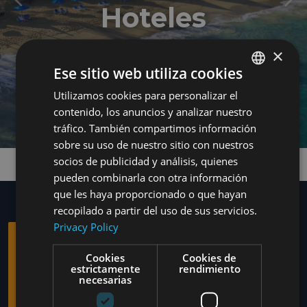
Anterior
Sig
Hoteles
×
Ese sitio web utiliza cookies
Utilizamos cookies para personalizar el
ENGLISH
contenido, los anuncios y analizar nuestro
SPANISH
tráfico. También compartimos información
sobre su uso de nuestro sitio con nuestros
socios de publicidad y análisis, quienes
pueden combinarla con otra información
que les haya proporcionado o que hayan
recopilado a partir del uso de sus servicios.
Privacy Policy
AMHSA MARINA
Cookies
Cookies de
HOTELS
estrictamente
rendimiento
necesarias
Es una empresa con experiencia en la industria turistica que